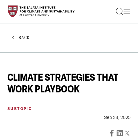
STUDENTS
FACULTY
ALUMNI
PRACTITIONERS
BACK
PRESS
RESEARCH
EDUCATION
EVENTS
GET INVOLVED
CLIMATE STRATEGIES THAT
ABOUT US
WORK PLAYBOOK
SUBTOPIC
Sep 29, 2025